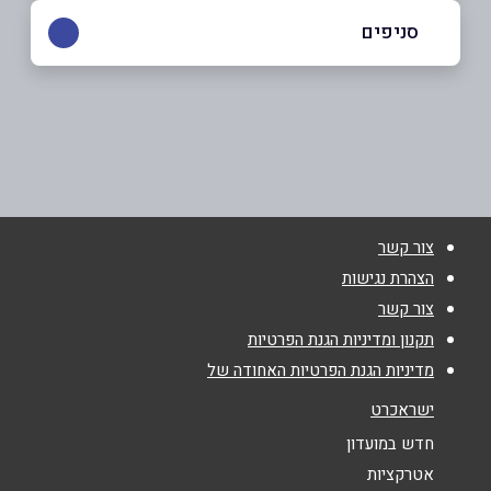
054-9804758
|
09-8612744
סניפים
קלנסווה
שם מלא
*
כביש ראשי
09-8612744
טלפון
*
צור קשר
אימייל
*
הצהרת נגישות
צור קשר
נושא
*
תקנון ומדיניות הגנת הפרטיות
מדיניות הגנת הפרטיות האחודה של
אנא חזרו אלי בקשר ל...
ישראכרט
הודעה
*
חדש במועדון
אטרקציות