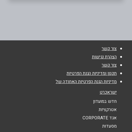
חיפה
שם מלא
*
מתחם עין המפרץ מתחם עין הפרץ
04-6991755
טלפון
*
צור קשר
אימייל
*
הצהרת נגישות
צור קשר
נושא
*
תקנון ומדיניות הגנת הפרטיות
מדיניות הגנת הפרטיות האחודה של
אנא חזרו אלי בקשר ל...
ישראכרט
הודעה
*
חדש במועדון
אטרקציות
אגד CORPORATE
מסעדות