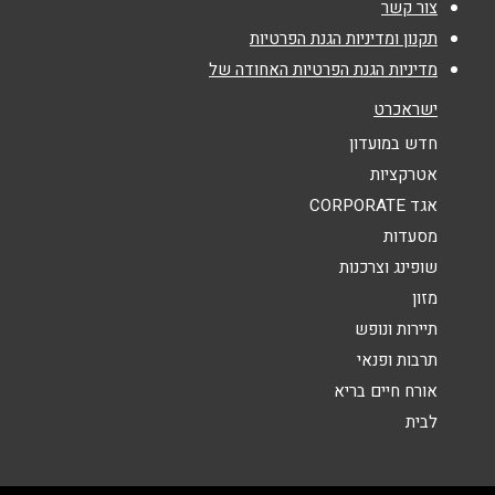
צור קשר
אימייל
*
תקנון ומדיניות הגנת הפרטיות
מדיניות הגנת הפרטיות האחודה של
ישראכרט
נושא
*
חדש במועדון
אנא חזרו אלי בקשר ל...
אטרקציות
הודעה
*
אגד CORPORATE
מסעדות
שופינג וצרכנות
מזון
תיירות ונופש
תרבות ופנאי
שליחה
אורח חיים בריא
לבית