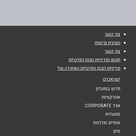
העמלים 5
054-9732766
שם מלא
*
צור קשר
טלפון
*
הצהרת נגישות
צור קשר
אימייל
*
תקנון ומדיניות הגנת הפרטיות
מדיניות הגנת הפרטיות האחודה של
נושא
*
ישראכרט
אנא חזרו אלי בקשר ל...
חדש במועדון
אטרקציות
הודעה
*
אגד CORPORATE
מסעדות
שופינג וצרכנות
מזון