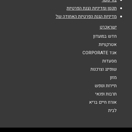
צור קשר
אימייל
*
תקנון ומדיניות הגנת הפרטיות
מדיניות הגנת הפרטיות האחודה של
נושא
*
ישראכרט
אנא חזרו אלי בקשר ל...
חדש במועדון
אטרקציות
הודעה
*
אגד CORPORATE
מסעדות
שופינג וצרכנות
מזון
תיירות ונופש
תרבות ופנאי
שליחה
אורח חיים בריא
לבית