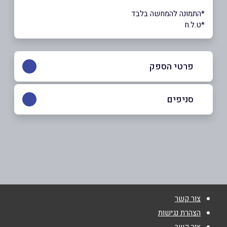
*התמונה להמחשה בלבד
*ט.ל.ח
פרטי הספק
0504423055
|
048444408
סניפים
באתר
קרית אתא
העצמאות 65
שם מלא
*
צור קשר
טלפון
*
הצהרת נגישות