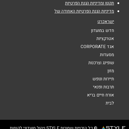
תקנון ומדיניות הגנת הפרטיות
מדיניות הגנת הפרטיות האחודה של
אימייל
*
ישראכרט
חדש במועדון
נושא
*
אטרקציות
אגד CORPORATE
אנא חזרו אלי בקשר ל...
מסעדות
הודעה
*
שופינג וצרכנות
מזון
תיירות ונופש
תרבות ופנאי
אורח חיים בריא
לבית
שליחה
© כל הזכויות שמורות STYLE ניהול מועדוני לקוחות