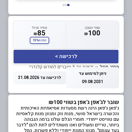
שווי הטבה
מחיר מוזל
85
100
₪
₪
15%
חסכת
לרכישה >
מחיר מוזל
— זכאות עד 5 שוברים לחודש קלנדרי
ניתן למימוש עד
לרכישה עד 31.08.2026
09.08.2031
שובר לג'אפן ג'אפן בשווי ₪100
ג׳פאן ג׳פאן הינה רשת מסעדות אסיאתיות האיכותית
והכשרה בישראל סושי, מנות ווק ומגוון מנות קלאסיות
עם טוויסט ייחודי. חומרי הגלם שלנו ברמה הגבוהה
ביותר, טריים ומעולים ואנו משתדלים לתת להם "לדבר
בעד עצמם". מגוון המנות ייחודי וללא פשרות, החל