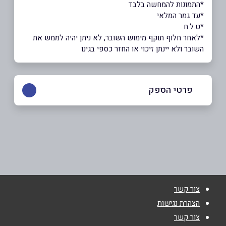
*התמונות להמחשה בלבד
*עד גמר המלאי
*ט.ל.ח
*לאחר חלוף תוקף מימוש השובר, לא ניתן יהיה לממש את
השובר ולא יינתן זיכוי או החזר כספי בגינו
פרטי הספק
3304*
באתר
בפייסבוק
באינסטגרם
צור קשר
שם מלא
*
הצהרת נגישות
צור קשר
טלפון
*