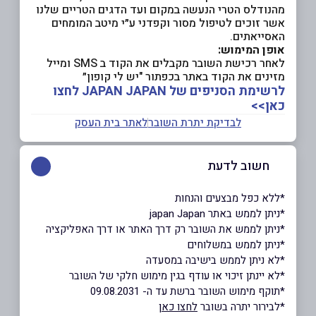
מהנודלס הטרי הנעשה במקום ועד הדגים הטריים שלנו
אשר זוכים לטיפול מסור וקפדני ע״י מיטב המומחים
האסייאתים.
אופן המימוש:
לאחר רכישת השובר מקבלים את הקוד ב SMS ומייל
מזינים את הקוד באתר בכפתור "יש לי קופון״
לרשימת הסניפים של JAPAN JAPAN לחצו
כאן>>
לבדיקת יתרת השובר
לאתר בית העסק
חשוב לדעת
*ללא כפל מבצעים והנחות
*ניתן לממש באתר japan Japan
*ניתן לממש את השובר רק דרך האתר או דרך האפליקציה
*ניתן לממש במשלוחים
*לא ניתן לממש בישיבה במסעדה
*לא יינתן זיכוי או עודף בגין מימוש חלקי של השובר
*תוקף מימוש השובר ברשת עד ה- 09.08.2031
*לבירור יתרה בשובר
לחצו כאן