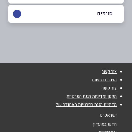
050-4488353
סניפים
מחניים
שם מלא
*
צומת מחניים
050-4488353
טלפון
*
צור קשר
אימייל
*
הצהרת נגישות
צור קשר
נושא
*
תקנון ומדיניות הגנת הפרטיות
מדיניות הגנת הפרטיות האחודה של
אנא חזרו אלי בקשר ל...
ישראכרט
הודעה
*
חדש במועדון