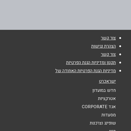
סחרוב 21, קניון הזהב סחרוב 21
03-5092245
שם מלא
*
צור קשר
טלפון
*
הצהרת נגישות
צור קשר
אימייל
*
תקנון ומדיניות הגנת הפרטיות
מדיניות הגנת הפרטיות האחודה של
נושא
*
ישראכרט
אנא חזרו אלי בקשר ל...
חדש במועדון
אטרקציות
הודעה
*
אגד CORPORATE
מסעדות
שופינג וצרכנות