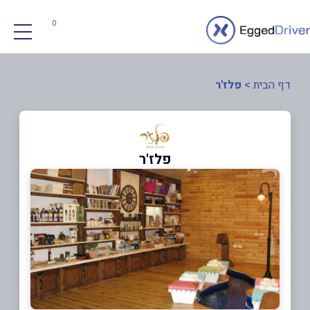
0
דף הבית
>
פלז'ר
פלז'ר