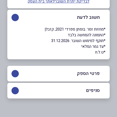
לבדיקת יתרת השובר
לאתר בית העסק
חשוב לדעת
*מחזות זמר: בוסתן ספרדי 2021, קזבלן
*התמונה להמחשה בלבד
*תוקף למימוש השובר: 31.12.2026
*עד גמר המלאי
*ט.ל.ח
פרטי הספק
*5008
סניפים
באתר
תל אביב יפו
שד' תרס"ט 2 שדרות תרס"ט 2