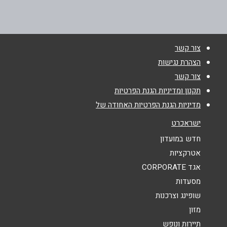
03-6295555
שם מלא
*
צור קשר
טלפון
*
הצהרת נגישות
צור קשר
אימייל
*
תקנון ומדיניות הגנת הפרטיות
מדיניות הגנת הפרטיות האחודה של
נושא
*
ישראכרט
אנא חזרו אלי בקשר ל...
חדש במועדון
אטרקציות
הודעה
*
אגד CORPORATE
מסעדות
שופינג וצרכנות
מזון
תיירות ונופש