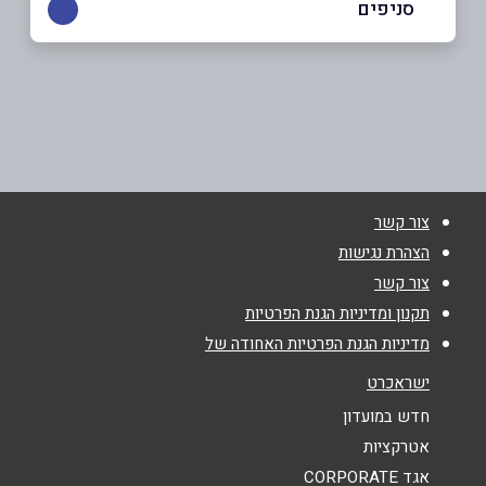
סניפים
כפר סבא
שם מלא
*
ויצמן 74
054-9022023
טלפון
*
צור קשר
אימייל
*
הצהרת נגישות
צור קשר
נושא
*
תקנון ומדיניות הגנת הפרטיות
מדיניות הגנת הפרטיות האחודה של
אנא חזרו אלי בקשר ל...
ישראכרט
הודעה
*
חדש במועדון
אטרקציות
אגד CORPORATE