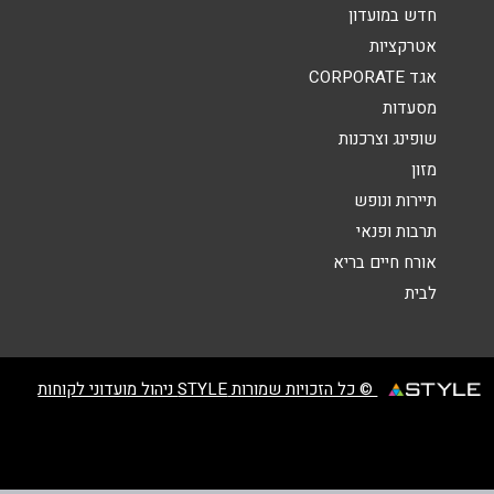
אנא חזרו אלי בקשר ל...
חדש במועדון
אטרקציות
הודעה
*
אגד CORPORATE
מסעדות
שופינג וצרכנות
מזון
תיירות ונופש
תרבות ופנאי
שליחה
אורח חיים בריא
לבית
© כל הזכויות שמורות STYLE ניהול מועדוני לקוחות