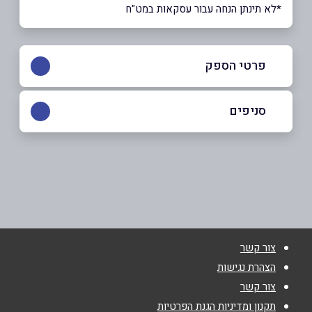
*לא תינתן הנחה עבור עסקאות במט"ח
פרטי הספק
050-8724035
סניפים
חיפה
שם מלא
*
קבוץ גלויות 28
050-8724035
טלפון
*
צור קשר
אימייל
*
הצהרת נגישות
צור קשר
נושא
*
תקנון ומדיניות הגנת הפרטיות