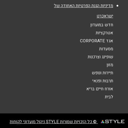
מדיניות הגנת הפרטיות האחודה של
אנא חזרו אלי בקשר ל...
ישראכרט
הודעה
*
חדש במועדון
אטרקציות
אגד CORPORATE
מסעדות
שופינג וצרכנות
מזון
שליחה
תיירות ונופש
תרבות ופנאי
אורח חיים בריא
לבית
© כל הזכויות שמורות STYLE ניהול מועדוני לקוחות