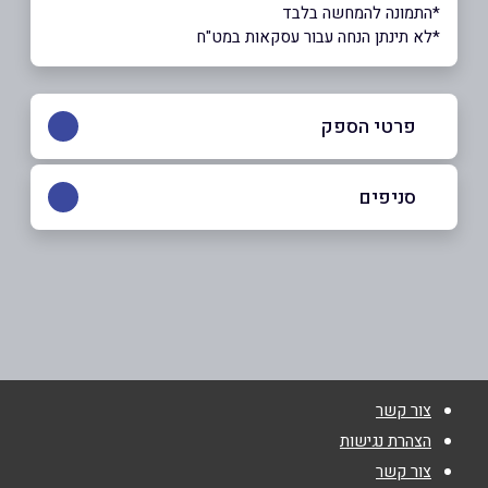
*התמונה להמחשה בלבד
*לא תינתן הנחה עבור עסקאות במט"ח
פרטי הספק
050-3332731
סניפים
באתר
בת ים
בלפור 119
050-3332731
שם מלא
*
צור קשר
טלפון
*
הצהרת נגישות
צור קשר