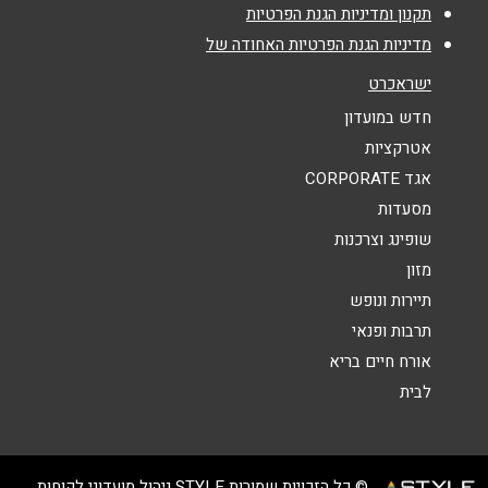
אימייל
*
תקנון ומדיניות הגנת הפרטיות
מדיניות הגנת הפרטיות האחודה של
נושא
*
ישראכרט
אנא חזרו אלי בקשר ל...
חדש במועדון
אטרקציות
הודעה
*
אגד CORPORATE
מסעדות
שופינג וצרכנות
מזון
תיירות ונופש
תרבות ופנאי
שליחה
אורח חיים בריא
לבית
© כל הזכויות שמורות STYLE ניהול מועדוני לקוחות