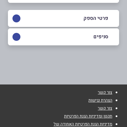
פרטי הספק
0546558585
|
035252105
סניפים
באתר
בפייסבוק
באינסטגרם
תל אביב
אבן גבירול 23
שם מלא
*
צור קשר
טלפון
*
הצהרת נגישות
צור קשר
אימייל
*
תקנון ומדיניות הגנת הפרטיות
מדיניות הגנת הפרטיות האחודה של