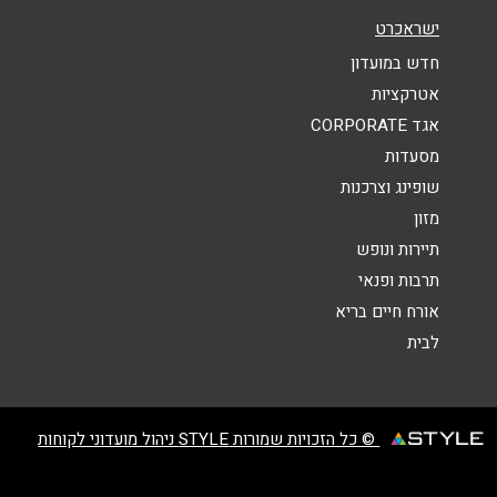
נושא
*
ישראכרט
אנא חזרו אלי בקשר ל...
חדש במועדון
אטרקציות
הודעה
*
אגד CORPORATE
מסעדות
שופינג וצרכנות
מזון
תיירות ונופש
תרבות ופנאי
שליחה
אורח חיים בריא
לבית
© כל הזכויות שמורות STYLE ניהול מועדוני לקוחות