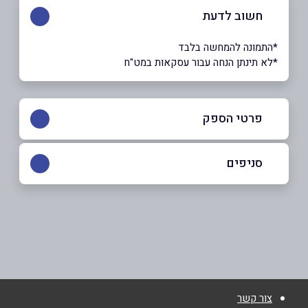
חשוב לדעת
*התמונה להמחשה בלבד
*לא תינתן הנחה עבור עסקאות במט"ח
פרטי הספק
050-3363854
סניפים
ירושלים
שם מלא
*
יד חרוצים 18, קניון אחים ישראל
050-3363854
טלפון
*
צור קשר