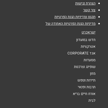
אימייל
*
הצהרת נגישות
צור קשר
נושא
*
תקנון ומדיניות הגנת הפרטיות
מדיניות הגנת הפרטיות האחודה של
אנא חזרו אלי בקשר ל...
ישראכרט
הודעה
*
חדש במועדון
אטרקציות
אגד CORPORATE
מסעדות
שופינג וצרכנות
מזון
שליחה
תיירות ונופש
תרבות ופנאי
אורח חיים בריא
לבית