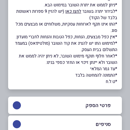
*ניתן לממש את יתרת השובר במימוש הבא.
*לבירור יתרה בשובר
לחצו כאן
(יש להזין 9 ספרות ראשונות
בלבד של הקוד)
*התו אינו תקף לארוחות עסקיות, משלוחים או מבצעים מכל
סוג.
*אין כפל מבצעים, הנחות, כפל הטבות והנחות לחברי מועדון.
*למימוש התו יש להציג את קוד השובר (מולטיפאס) במעמד
התשלום בבית העסק.
*לאחר חלוף תוקף מימוש השובר, לא ניתן יהיה לממש את
השובר ולא יינתן זיכוי או החזר כספי בגינו.
*עד גמר המלאי
*התמונה להמחשה בלבד
*ט.ל.ח
פרטי הספק
052-4324321
סניפים