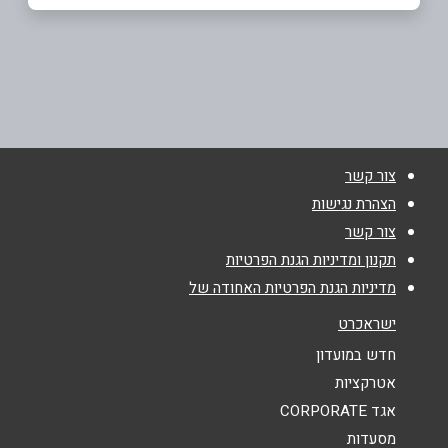
באתר
רמת גן
ז'בוטינסקי 2
052-4324321
שם מלא
*
צור קשר
טלפון
*
הצהרת נגישות
צור קשר
אימייל
*
תקנון ומדיניות הגנת הפרטיות
מדיניות הגנת הפרטיות האחודה של
נושא
*
ישראכרט
אנא חזרו אלי בקשר ל...
חדש במועדון
אטרקציות
הודעה
*
אגד CORPORATE
מסעדות