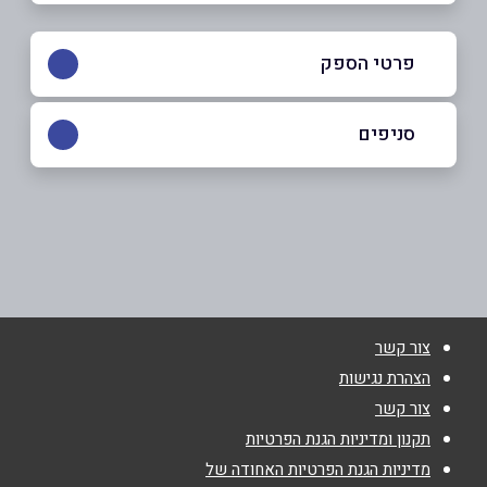
פרטי הספק
054-8848387
|
04-8417174
סניפים
מעלה עירון
שם מלא
*
מושירפה כביש ראשי
04-8417174
טלפון
*
צור קשר
אימייל
*
הצהרת נגישות
צור קשר
נושא
*
תקנון ומדיניות הגנת הפרטיות
מדיניות הגנת הפרטיות האחודה של
אנא חזרו אלי בקשר ל...