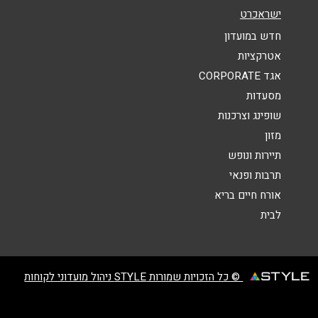
ישראכרט
הודעה
*
חדש במועדון
אטרקציות
אגד CORPORATE
מסעדות
שופינג וצרכנות
מזון
שליחה
תיירות ונופש
תרבות ופנאי
אורח חיים בריא
לבית
© כל הזכויות שמורות STYLE ניהול מועדוני לקוחות