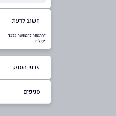
חשוב לדעת
*התמונה להמחשה בלבד
*ט.ל.ח
פרטי הספק
050-7463637
סניפים
תל אביב יפו
שם מלא
*