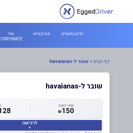
חדש במועדון
אטרקציות
אגד
CORPORATE
דף הבית
>
שובר ל-havaianas
שובר ל-havaianas
שווי הטבה
מ
128
150
₪
לרכישה
>