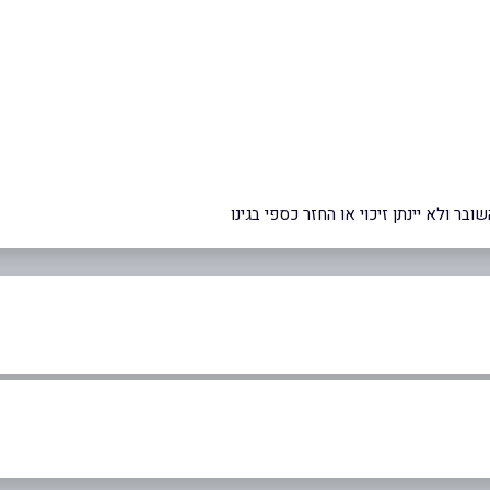
ר ולא יינתן זיכוי או החזר כספי בגינו
ם
פתח תקווה