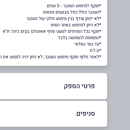
*תוקף למימוש השובר - 5 שנים
*השובר כולל כפל מבצעים והנחות
*לא יינתן עודף בגין מימוש חלקי של השובר
*לא ניתן למימוש באתר הסחר
*תקף בכל הסניפים למעט סניף אאוטלט בקינג ג'ורג' ת"א
*התמונות להמחשה בלבד
*עד גמר המלאי
*ט.ל.ח
*לאחר חלוף תוקף מימוש השובר, לא ניתן יהיה לממש את השוב
פרטי הספק
08-9332275
סניפים
באתר
בפייסבוק
באינסטגרם
ראשון לציון
ירושלי