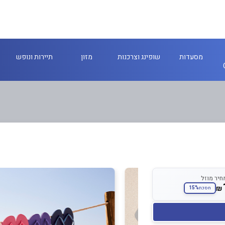
מסעדות
שופינג וצרכנות
מזון
תיירות ונופש
חיר מוזל
₪
15%
חסכת