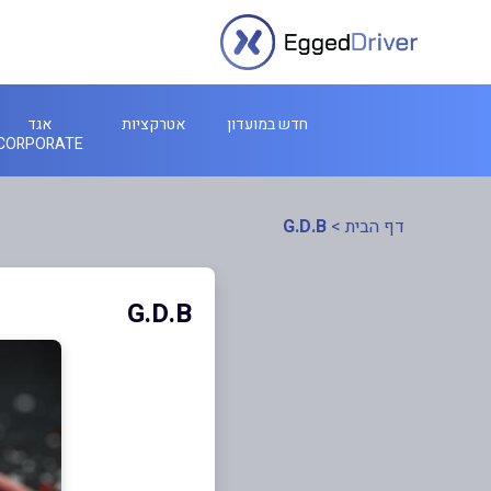
חדש במועדון
אטרקציות
אגד
CORPORATE
דף הבית
>
G.D.B
G.D.B