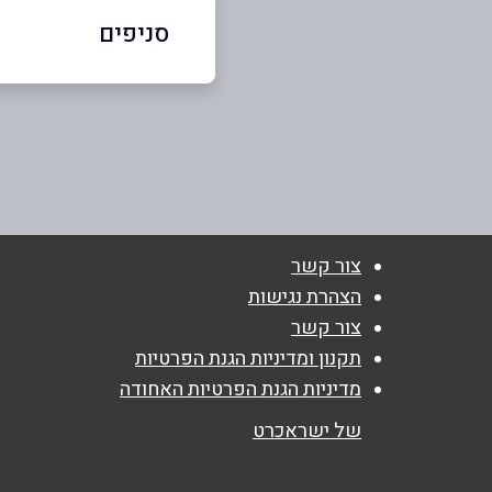
סניפים
באתר
תל אביב
הצפירה 10
שם מלא
*
052-6868381
טלפון
*
צור קשר
הצהרת נגישות
נושא
*
צור קשר
אנא חזרו אלי בקשר ל...
תקנון ומדיניות הגנת הפרטיות
מדיניות הגנת הפרטיות האחודה
הודעה
*
של ישראכרט