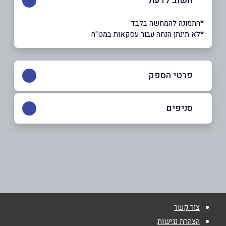
חשוב לדעת
*התמונה להמחשה בלבד
*לא תינתן הנחה עבור עסקאות במט"ח
פרטי הספק
054-4388259
|
050-7898680
סניפים
אום אל-פחם
שם מלא
*
050-7898680
טלפון
*
צור קשר
אימייל
*
הצהרת נגישות