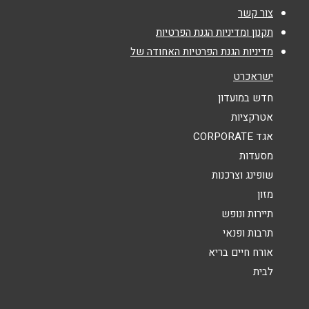
צור קשר
נושא
*
תקנון ומדיניות הגנת הפרטיות
מדיניות הגנת הפרטיות האחודה של
אנא חזרו אלי בקשר ל...
ישראכרט
הודעה
*
חדש במועדון
אטרקציות
אגד CORPORATE
מסעדות
שופינג וצרכנות
מזון
שליחה
תיירות ונופש
תרבות ופנאי
אורח חיים בריא
לבית