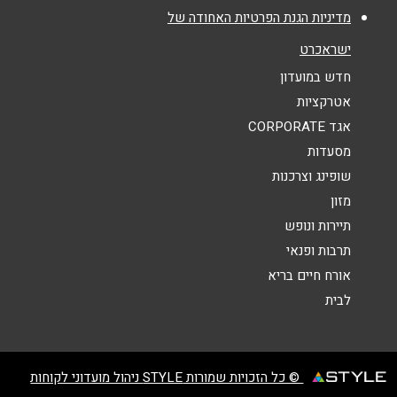
מדיניות הגנת הפרטיות האחודה של
אנא חזרו אלי בקשר ל...
ישראכרט
הודעה
*
חדש במועדון
אטרקציות
אגד CORPORATE
מסעדות
שופינג וצרכנות
מזון
שליחה
תיירות ונופש
תרבות ופנאי
אורח חיים בריא
לבית
© כל הזכויות שמורות STYLE ניהול מועדוני לקוחות