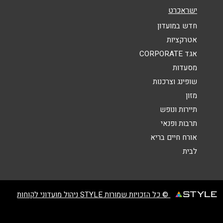
ישראכרט
הודעה
*
חדש במועדון
אטרקציות
אגד CORPORATE
מסעדות
שופינג וצרכנות
מזון
שליחה
תיירות ונופש
תרבות ופנאי
אורח חיים בריא
לבית
© כל הזכויות שמורות STYLE ניהול מועדוני לקוחות