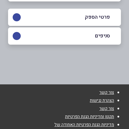
פרטי הספק
05-0293110
סניפים
באר יעקב
שם מלא
*
שא נס 17 קניון באר יעקב
05-0293110
טלפון
*
צור קשר
אימייל
*
הצהרת נגישות
צור קשר
נושא
*
תקנון ומדיניות הגנת הפרטיות
מדיניות הגנת הפרטיות האחודה של
אנא חזרו אלי בקשר ל...