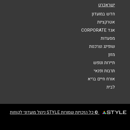
נושא
*
ישראכרט
אנא חזרו אלי בקשר ל...
חדש במועדון
אטרקציות
הודעה
*
אגד CORPORATE
מסעדות
שופינג וצרכנות
מזון
תיירות ונופש
תרבות ופנאי
שליחה
אורח חיים בריא
לבית
© כל הזכויות שמורות STYLE ניהול מועדוני לקוחות