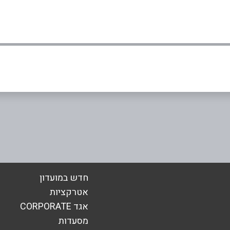
0
באר שבע
הפועלים 26, עמק שרה
אימייל
*
089454647
חדש במועדון
אטרקציות
אגד CORPORATE
מסעדות