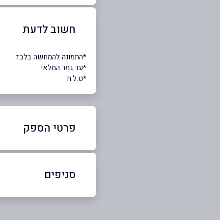
חשוב לדעת
*התמונה להמחשה בלבד
*עד גמר המלאי
*ט.ל.ח
פרטי הספק
054-3026627
סניפים
באר יעקב
שם מלא
*