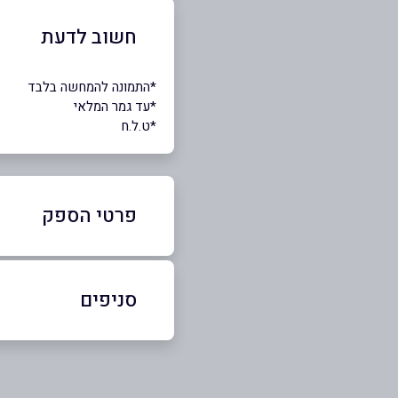
חשוב לדעת
*התמונה להמחשה בלבד
*עד גמר המלאי
*ט.ל.ח
פרטי הספק
050-9959695
סניפים
באתר
טבריה
הגליל 20