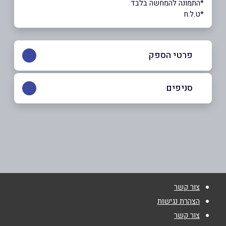
*התמונה להמחשה בלבד
*ט.ל.ח
פרטי הספק
0522774969
סניפים
בפייסבוק
שילת
חרמון 40, א.ת.
שם מלא
*
צור קשר
טלפון
*
הצהרת נגישות
צור קשר
אימייל
*