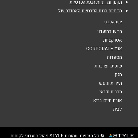
תקנון ומדיניות הגנת הפרטיות
מדיניות הגנת הפרטיות האחודה של
נושא
*
ישראכרט
אנא חזרו אלי בקשר ל...
חדש במועדון
אטרקציות
הודעה
*
אגד CORPORATE
מסעדות
שופינג וצרכנות
מזון
תיירות ונופש
תרבות ופנאי
שליחה
אורח חיים בריא
לבית
© כל הזכויות שמורות STYLE ניהול מועדוני לקוחות