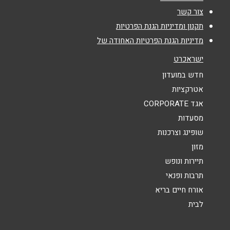
צור קשר
טלפון
*
תקנון ומדיניות הגנת הפרטיות
מדיניות הגנת הפרטיות האחודה של
אימייל
*
ישראכרט
חדש במועדון
נושא
*
אטרקציות
אגד CORPORATE
אנא חזרו אלי בקשר ל...
מסעדות
הודעה
*
שופינג וצרכנות
מזון
תיירות ונופש
תרבות ופנאי
אורח חיים בריא
לבית
שליחה