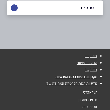
054-8093001
|
04-6466333
סניפים
נצרת
שם מלא
*
ואדי אל חאג 8
04-6466333
טלפון
*
צור קשר
אימייל
*
הצהרת נגישות
צור קשר
נושא
*
תקנון ומדיניות הגנת הפרטיות
מדיניות הגנת הפרטיות האחודה של
אנא חזרו אלי בקשר ל...
ישראכרט
הודעה
*
חדש במועדון
אטרקציות