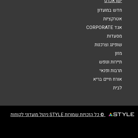
ישראכרט
הודעה
*
חדש במועדון
אטרקציות
אגד CORPORATE
מסעדות
שופינג וצרכנות
מזון
שליחה
תיירות ונופש
תרבות ופנאי
אורח חיים בריא
לבית
© כל הזכויות שמורות STYLE ניהול מועדוני לקוחות