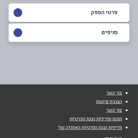
פרטי הספק
052-3303943
סניפים
ראשון לציון
שם מלא
*
האיריס 20
052-3303943
טלפון
*
צור קשר
אימייל
*
הצהרת נגישות
צור קשר
נושא
*
תקנון ומדיניות הגנת הפרטיות
מדיניות הגנת הפרטיות האחודה של
אנא חזרו אלי בקשר ל...