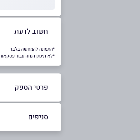
חשוב לדעת
*התמונה להמחשה בלבד
*לא תינתן הנחה עבור עסקאות
פרטי הספק
052-6628852
סניפים
חמד
שם מלא
*