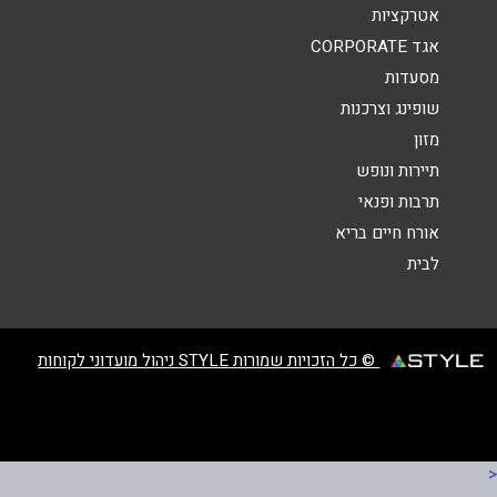
אטרקציות
אגד CORPORATE
נושא
*
מסעדות
אנא חזרו אלי בקשר ל...
שופינג וצרכנות
מזון
הודעה
*
תיירות ונופש
תרבות ופנאי
אורח חיים בריא
לבית
שליחה
© כל הזכויות שמורות STYLE ניהול מועדוני לקוחות
<