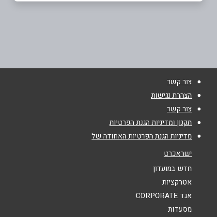
עפולה
שם מלא
*
שדרות ארלוזורוב 26
052-3329709
טלפון
*
צור קשר
אימייל
*
הצהרת נגישות
צור קשר
נושא
*
תקנון ומדיניות הגנת הפרטיות
מדיניות הגנת הפרטיות האחודה של
אנא חזרו אלי בקשר ל...
ישראכרט
הודעה
*
חדש במועדון
אטרקציות
אגד CORPORATE
מסעדות