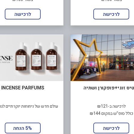
לרכישה
לרכישה
יס זוגי+פופקורן ושתיה
INCENSE PARFUMS
לרכישה ב-₪121
עולם חדש של ניחוחות יוקרתיים לגו
כולל סופ"ש במקום ₪144
לרכישה
5% הנחה