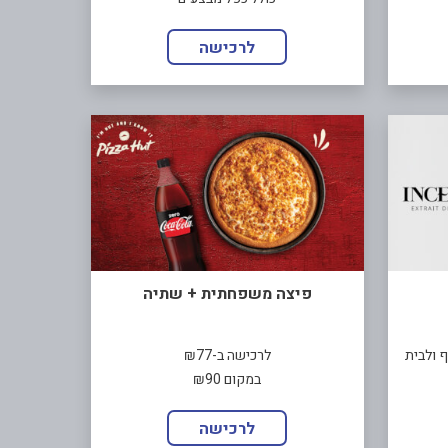
לרכישה
פיצה משפחתית + שתיה
ף ולבית
לרכישה ב-₪77
במקום ₪90
לרכישה