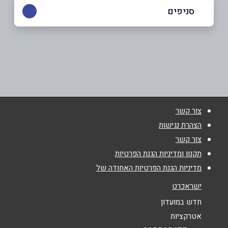
1700-704078
סניפים
בפייסבוק
קרית עקרון
בילו סנטר, צומת בילו (במרכז מגרש החניה)
1700-704078
שם מלא
*
צור קשר
טלפון
*
הצהרת נגישות
צור קשר
אימייל
*
תקנון ומדיניות הגנת הפרטיות
מדיניות הגנת הפרטיות האחודה של
נושא
*
ישראכרט
אנא חזרו אלי בקשר ל...
חדש במועדון
אטרקציות
הודעה
*