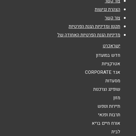
צור קשר
אימייל
*
הצהרת נגישות
צור קשר
נושא
*
תקנון ומדיניות הגנת הפרטיות
מדיניות הגנת הפרטיות האחודה של
אנא חזרו אלי בקשר ל...
ישראכרט
הודעה
*
חדש במועדון
אטרקציות
אגד CORPORATE
מסעדות
שופינג וצרכנות
מזון
שליחה
תיירות ונופש
תרבות ופנאי
אורח חיים בריא
לבית