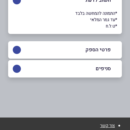
חשוב לדעת
*התמונה להמחשה בלבד
*עד גמר המלאי
*ט.ל.ח
פרטי הספק
054-2877630
סניפים
כפר קאסם
שם מלא
*
א.ת. מערבי
054-2877630
טלפון
*
צור קשר