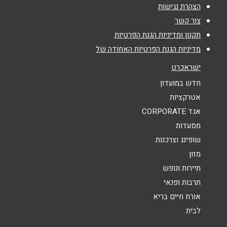
אימייל
*
הצהרת נגישות
צור קשר
נושא
*
תקנון ומדיניות הגנת הפרטיות
מדיניות הגנת הפרטיות האחודה של
אנא חזרו אלי בקשר ל...
ישראכרט
הודעה
*
חדש במועדון
אטרקציות
אגד CORPORATE
מסעדות
שופינג וצרכנות
מזון
שליחה
תיירות ונופש
תרבות ופנאי
אורח חיים בריא
לבית