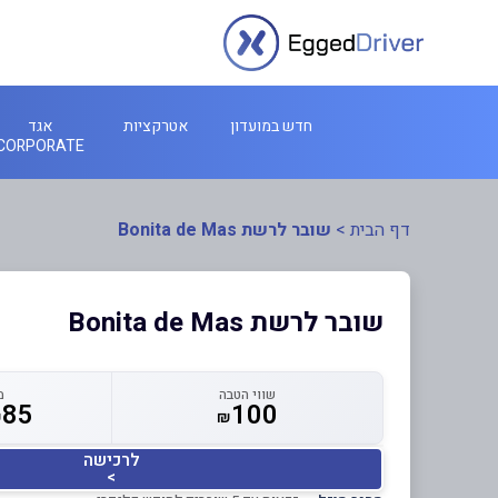
חדש במועדון
אטרקציות
אגד
CORPORATE
דף הבית
>
שובר לרשת Bonita de Mas
שובר לרשת Bonita de Mas
שווי הטבה
מ
85
100
₪
₪
לרכישה
>