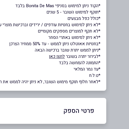
*הקוד ניתן למימוש בסניפי Bonita De Mas בלבד
*תוקף למימוש השובר - 5 שנים
*כולל כפל מבצעים
*לא ניתן למימוש בחנויות עודפים / ירידים וברכישת מוצרי 
*לא תקף למוצרים מספקים מקומיים
*לא ניתן למימוש באתרי הסחר
*בחנויות אאוטלט ניתן לממש - עד 50% ממחיר הצרכן
*ניתן לממש יתרת שובר ברכישה הבאה
*לבירור יתרה בשובר
לחצו כאן
*התמונה להמחשה בלבד
*עד גמר המלאי
*ט.ל.ח
*לאחר חלוף תוקף מימוש השובר, לא ניתן יהיה לממש את השוב
פרטי הספק
באתר
בפייסבוק
באינסטגרם