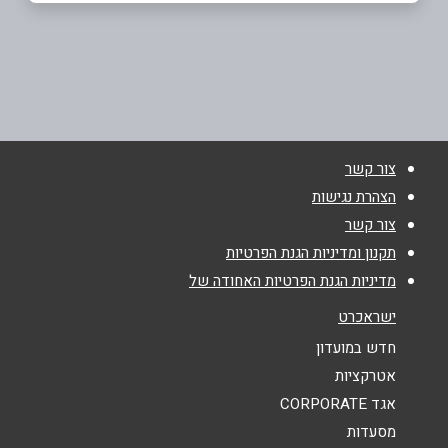
בפייסבוק
בת ים
בלפור 114 בלפור 114
03-6055191
שם מלא
*
צור קשר
טלפון
*
הצהרת נגישות
צור קשר
אימייל
*
תקנון ומדיניות הגנת הפרטיות
מדיניות הגנת הפרטיות האחודה של
נושא
*
ישראכרט
אנא חזרו אלי בקשר ל...
חדש במועדון
אטרקציות
הודעה
*
אגד CORPORATE
מסעדות