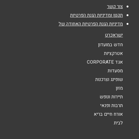
צור קשר
נושא
*
תקנון ומדיניות הגנת הפרטיות
מדיניות הגנת הפרטיות האחודה של
אנא חזרו אלי בקשר ל...
ישראכרט
הודעה
*
חדש במועדון
אטרקציות
אגד CORPORATE
מסעדות
שופינג וצרכנות
מזון
שליחה
תיירות ונופש
תרבות ופנאי
אורח חיים בריא
לבית