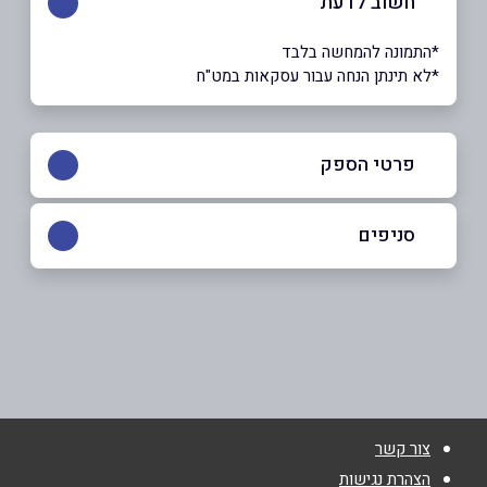
חשוב לדעת
*התמונה להמחשה בלבד
*לא תינתן הנחה עבור עסקאות במט"ח
פרטי הספק
050-3372366
סניפים
עפולה
שם מלא
*
הולנד 16
050-3372366
טלפון
*
צור קשר
אימייל
*
הצהרת נגישות