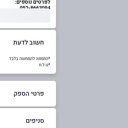
לפרטים נוספים:
052-8663094
חשוב לדעת
*התמונה להמחשה בלבד
*ט.ל.ח
פרטי הספק
052-8663094
סניפים
באינסטגרם