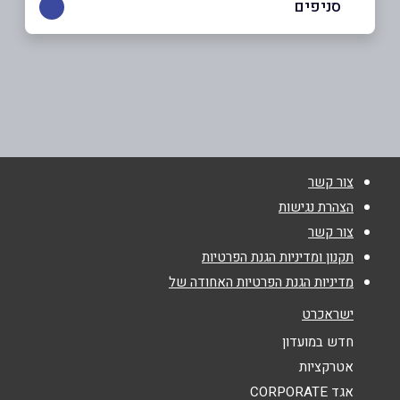
סניפים
הרצליה
שם מלא
*
יהודה הנשיא 96 יהודה הנשיא 96
09-9550294
טלפון
*
צור קשר
אימייל
*
הצהרת נגישות
צור קשר
נושא
*
תקנון ומדיניות הגנת הפרטיות
מדיניות הגנת הפרטיות האחודה של
אנא חזרו אלי בקשר ל...
ישראכרט
הודעה
*
חדש במועדון
אטרקציות
אגד CORPORATE