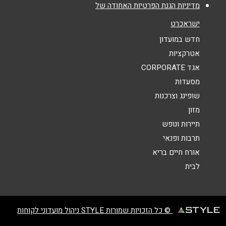
מדיניות הגנת הפרטיות האחודה של
נושא
*
ישראכרט
אנא חזרו אלי בקשר ל...
חדש במועדון
אטרקציות
הודעה
*
אגד CORPORATE
מסעדות
שופינג וצרכנות
מזון
תיירות ונופש
תרבות ופנאי
שליחה
אורח חיים בריא
לבית
© כל הזכויות שמורות STYLE ניהול מועדוני לקוחות