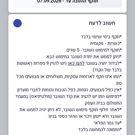
תוקף ההטבה עד - 07.09.2026
חשוב לדעת
*תקף בימי שישי בלבד
*כשרות - מקומית
*תוקף למימוש השובר- 5 שנים.
*ניתן לממש את יתרת השובר במימוש הבא.
*לבירור יתרה בשובר
לחצו כאן
(יש להזין 9 ספרות ראשונות
בלבד של הקוד)
*התו אינו תקף לארוחות עסקיות, משלוחים או מבצעים מכל
סוג.
*אין כפל מבצעים, הנחות, כפל הטבות והנחות לחברי מועדון.
*למימוש התו יש להציג את קוד השובר (מולטיפאס) במעמד
התשלום בבית העסק.
*לאחר חלוף תוקף מימוש השובר, לא ניתן יהיה לממש את
השובר ולא יינתן זיכוי או החזר כספי בגינו.
*עד גמר המלאי
*התמונה להמחשה בלבד