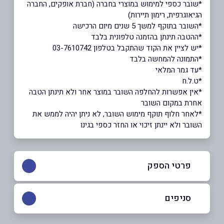
*שובר כספי למימוש במוצרי בחברה (חברת אופקים, החברה
הגיאוגרפית, רימון תיירות)
*השובר בתוקף למשך 5 שנים מיום הרכישה
*ההטבה תינתן בהזמנה טלפונית בלבד
*יש לציין את הקוד שהתקבל בטלפון 03-7610742
*התמונה להמחשה בלבד
*עד גמר המלאי
*ט.ל.ח
*אין אפשרות להחלפה השובר במוצר אחר ולא תינתן הטבה
אחרת במקום השובר
*לאחר חלוף תוקף מימוש השובר, לא ניתן יהיה לממש את
השובר ולא יינתן זיכוי או החזר כספי בגינו
פרטי הספק
03-7622400
סניפים
באתר
בפייסבוק
באינסטגרם
תל אביב יפו