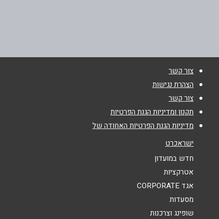
דרך מנחם בגין 82
03-7610610
שם מלא
*
צור קשר
טלפון
*
הצהרת נגישות
צור קשר
אימייל
*
תקנון ומדיניות הגנת הפרטיות
מדיניות הגנת הפרטיות האחודה של
נושא
*
ישראכרט
אנא חזרו אלי בקשר ל...
חדש במועדון
אטרקציות
הודעה
*
אגד CORPORATE
מסעדות
שופינג וצרכנות