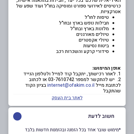
האידיאלית שלכם בכל יעד , חבילות בהתאמה אישית,
כרטיסים לאירועי ספורט ומוסיקה בחו"ל ועוד שפע של
אטרקציות.
טיסות לחו"ל
חבילות נופש בארץ ובחו"ל
מלונות בארץ ובחו"ל
טיולים מאורגנים
טיולי אקסטרים
ביטוח נסיעות
סידורי קרקע והשכרות רכב
אופן המימוש:
1. לאחר רכישתך, יתקבל קוד למייל ולטלפון הנייד
2. יש להתקשר למספר 03-7610742 או לכתוב
לכתובת מייל
internet@ofakim.co.il
בציון הקוד
שהתקבל
לאתר בית העסק
חשוב לדעת
*מימוש שובר אחד בכל הזמנה ובהזמנות חדשות בלבד