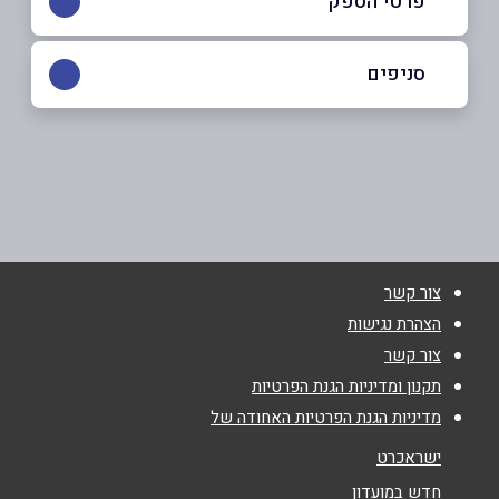
פרטי הספק
052-5915913
סניפים
קרית ביאליק
שם מלא
*
ירושלים 15
052-5915913
טלפון
*
צור קשר
אימייל
*
הצהרת נגישות
צור קשר
נושא
*
תקנון ומדיניות הגנת הפרטיות
מדיניות הגנת הפרטיות האחודה של
אנא חזרו אלי בקשר ל...
ישראכרט
הודעה
*
חדש במועדון