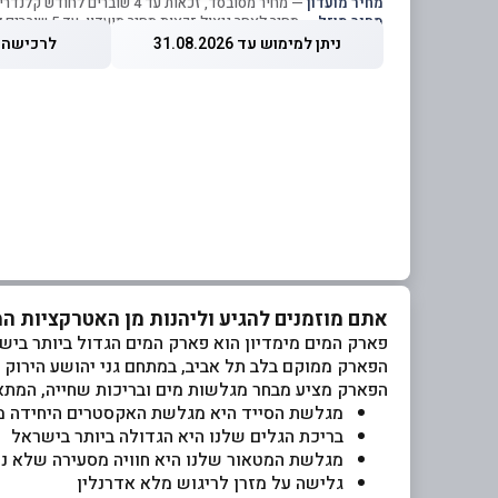
מחיר מועדון
— מחיר מסובסד, זכאות עד 4 שוברים לחודש קלנדרי
מחיר מוזל
— מחיר לאחר ניצול זכאות מחיר מועדון, עד 5 שוברים לחודש קלנדרי
ניתן למימוש עד 31.08.2026
לרכישה עד 2026
אתם מוזמנים להגיע וליהנות מן האטרקציות ה
פארק המים מימדיון הוא פארק המים הגדול ביותר ביש
הפארק ממוקם בלב תל אביב, במתחם גני יהושע הירוק והפורח, על שטח מרשים של 00
הפארק מציע מבחר מגלשות מים ובריכות שחייה, המתא
מגלשת הסייד היא מגלשת האקסטרים היחידה מס
בריכת הגלים שלנו היא הגדולה ביותר בישראל
מגלשת המטאור שלנו היא חוויה מסעירה שלא נ
גלישה על מזרן לריגוש מלא אדרנלין