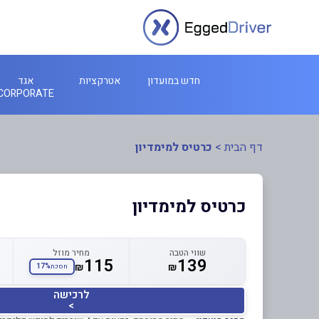
חדש במועדון
אטרקציות
אגד
CORPORATE
דף הבית
>
כרטיס למימדיון
כרטיס למימדיון
שווי הטבה
מחיר מוזל
115
139
₪
₪
17%
חסכת
לרכישה
>