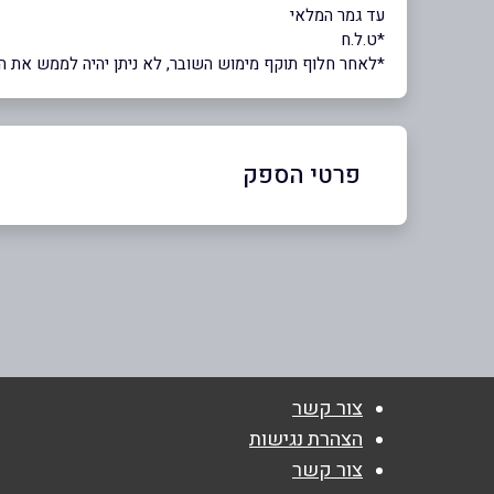
עד גמר המלאי
*ט.ל.ח
*לאחר חלוף תוקף מימוש השובר, לא ניתן יהיה לממש את השוב
פרטי הספק
03-6422777
באתר
בפייסבוק
באינסטגרם
צור קשר
שם מלא
*
הצהרת נגישות
צור קשר
טלפון
*