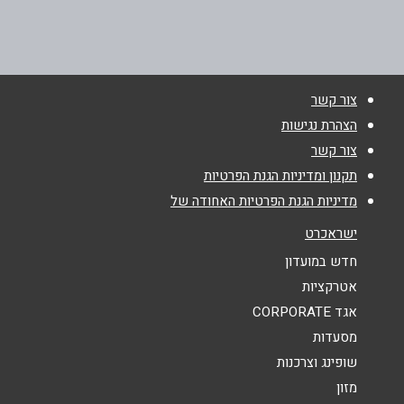
שדרות רוטשילד 99, פינת שנקין
03-7437582
טלפון
*
צור קשר
אימייל
*
הצהרת נגישות
צור קשר
נושא
*
תקנון ומדיניות הגנת הפרטיות
מדיניות הגנת הפרטיות האחודה של
אנא חזרו אלי בקשר ל...
ישראכרט
הודעה
*
חדש במועדון
אטרקציות
אגד CORPORATE
מסעדות
שופינג וצרכנות
מזון
שליחה