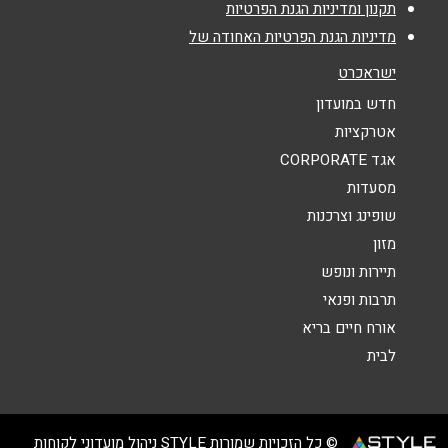
נושא
*
תקנון ומדיניות הגנת הפרטיות
046111145
מדיניות הגנת הפרטיות האחודה של
אנא חזרו אלי בקשר ל...
ישראכרט
הודעה
*
חדש במועדון
אטרקציות
אגד CORPORATE
מסעדות
שופינג וצרכנות
מזון
שליחה
תיירות ונופש
תרבות ופנאי
אורח חיים בריא
לבית
© כל הזכויות שמורות STYLE ניהול מועדוני לקוחות