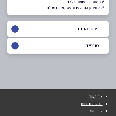
*התמונה להמחשה בלבד
*לא תינתן הנחה עבור עסקאות במט"ח
פרטי הספק
052-6658753
|
04-8580008
סניפים
אום אל-פחם
שם מלא
*
רח' אלעוון
04-8580008
טלפון
*
צור קשר
אום אל-פחם
אימייל
*
הצהרת נגישות
צור קשר
אל שגור