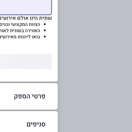
שונית הינו אולם אירועים
הצוות המקצועי והניסי
האווירה בשונית לאור
בואו ליהנות מאירועי
פרטי הספק
03-5522572
סניפים
באתר