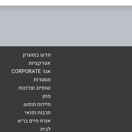
ם דרך בן גוריון
אימייל
*
חדש במועדון
אטרקציות
אגד CORPORATE
מסעדות
שופינג וצרכנות
מזון
תיירות ונופש
תרבות ופנאי
אורח חיים בריא
לבית